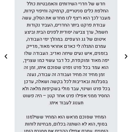
חדש של חדרי השירותים והאמבטיות כולל
החלפת כלים סניטריים, קרמיקה וחיפוי קירות,
מעבר לכך הוא ריצף לנו מחדש את הסלון, עשה
עבודת פרקט ביתר החדרים, העביר נקודות
חשמל, ערך צביעה יסודית לפנים הבית וביצע
איטום של גג הרעפים. במהלך ימי העבודה,
עמרם התגלה לי כאדם אחראי מאוד, מדייק
בזמנים, איש נעים שיחה ואדיב. העבודה שלו
יפה מאוד ומוקפדת, כל דבר עשוי כמו שצריך,
הוא עמד בכל פרט ופרט שסוכם איתו, זמן זה
זמן מחיר זה מחיר ועבודה זה עבודה, נענה
בסבלנות ובאדיבות לכל בקשה ושאלה, עדכן
בכל פרט ושינוי, עבד מולי בשקיפות מלאה ולא
החסיר ממני אפילו פרט אחד קטן – היה פשוט
תענוג לעבוד איתו.
המחיר שסוכם מראש הוא המחיר ששילמנו
בסוף, הוא לא השתנה בכלום, מבחינת לוחות
הזמנים, עמרם אפילו הקדים את מסגרת הזמן