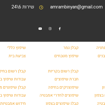
amrambinyan@gmail.com
שירות 6\24
תניה
קבלן גמר
שיפוץ כללי
נים
שיפוץ מטבחים
צביעת בית
קבלן רשום בקריות
קבלן רשום בחיפ
חברת שיפוצים
עבודות שיפוץ ב
ן
שיפוצניקים בחיפה
קבלן שיפוצים מ
בצפון
שיפוצים לחדרי אמבטיה
עבודות שיפוץ בז
טיה
קבלן שיפוצים בצפון
חידוש אמבטיות